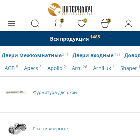
0
0
0
1485
Вся продукция
Двери межкомнатные
Двери входные
Дово
541
188
5
3
2
26
1
AGB
Apecs
Apollo
Arni
ArniLux
Shaper
Фурнитура для окон
Глазки дверные