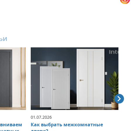
ьи
01.07.2026
22.
авниваем
Как выбрать межкомнатные
НО