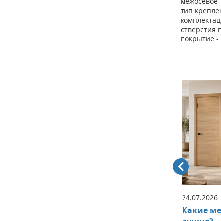
межосевое 
тип крепле
комплектац
отверстия п
покрытие -
16.04.2026
24.07.2026
Супер цена
Какие м