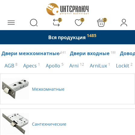
0
0
0
1485
Вся продукция
Двери межкомнатные
Двери входные
Дово
541
188
8
1
5
12
1
2
AGB
Apecs
Apollo
Arni
ArniLux
Lockit
Межкомнатные
Сантехнические