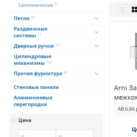
27
Сантехнические
Петли
40
Раздвижные
системы
17
Дверные ручки
317
Цилиндровые
механизмы
125
Прочая фурнитура
83
Arni З
Стеновые панели
межко
Алюминиевые
перегородки
Цена
Ц
от
до