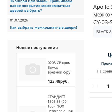
Экошпон или эмаль. Сравниваем
Apollo
какое покрытие межкомнатных
дверей выбрать?
межком
01.07.2026
CY-03-
Как выбрать межкомнатные двери?
Новые поступления
Ц
0203 CP хром
Произ
Замок
Срав
врезной с/ру
123.48руб.
СТАНДАРТ
1303 SS (60-
100) INOX
нержавеющая