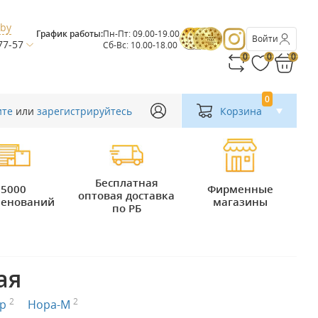
.by
График работы:
Пн-Пт: 09.00-19.00
Войти
77-57
Сб-Вс: 10.00-18.00
0
0
0
0
ите
или
зарегистрируйтесь
Корзина
Бесплатная
5000
Фирменные
оптовая доставка
енований
магазины
по РБ
ая
2
2
юр
Нора-М