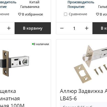
водитель
Китай
Производитель
ытие
Гальваника
Покрытие
Галь
нение
Сравнение
В избранное
В и
В корзину
В 
В наличии
ащелка
Аллюр Задвижка 
мнатная
LB45-6
тная 100М