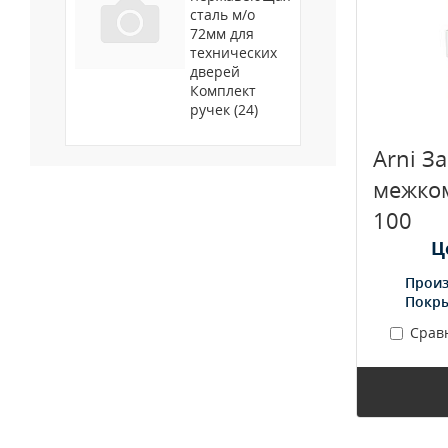
сталь м/о
72мм для
технических
дверей
Комплект
ручек (24)
Arni З
межко
100
Ц
Произ
Покр
Срав
3.151786107953