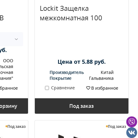
Lockit Защелка
В
межкомнатная 100
уб.
ООО
Цена от 5.88 руб.
льская
мочная
Производитель
Китай
пания"
Покрытие
Гальваника
Сравнение
збранное
В избранное
корзину
Под заказ
Под заказ
Под заказ