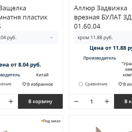
 Защелка
Аллюр Задвижка
натня пластик
врезная БУЛАТ ЗД
S
01.60.04
Цена от 11.88 р
Производитель
"Ура
ена от 8.04 руб.
за
водитель
Китай
ком
нение
Сравнение
В избранное
В и
В корзину
В 
Под заказ