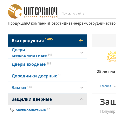
Продукция
О компании
Новости
Дизайнерам
Сотрудничество
1485
Вся продукция
Двери
межкомнатные
541
Двери входные
188
25 лет н
Доводчики дверные
15
Главная
Замки
118
Защ
Защелки дверные
12
Межкомнатные
Популяр