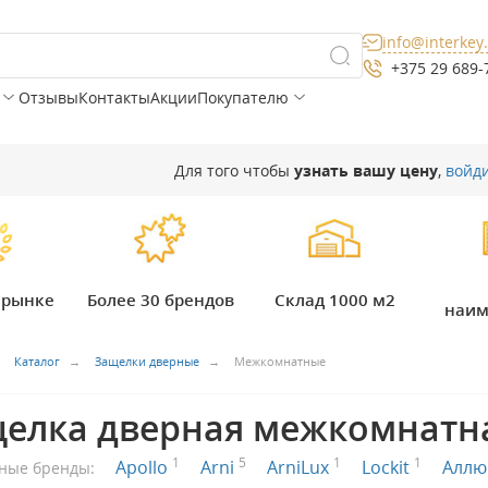
info@interkey
+375 29 689-
Отзывы
Контакты
Акции
Покупателю
Для того чтобы
узнать вашу цену
,
войд
а рынке
Более 30 брендов
Склад 1000 м2
наим
Каталог
Защелки дверные
Межкомнатные
елка дверная межкомнатн
1
5
1
1
Apollo
Arni
ArniLux
Lockit
Алл
ные бренды: