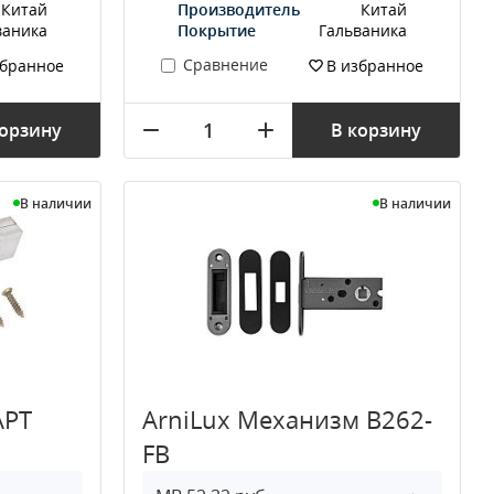
Китай
Производитель
Китай
ваника
Покрытие
Гальваника
Сравнение
збранное
В избранное
корзину
В корзину
В наличии
В наличии
АРТ
ArniLux Механизм B262-
FB