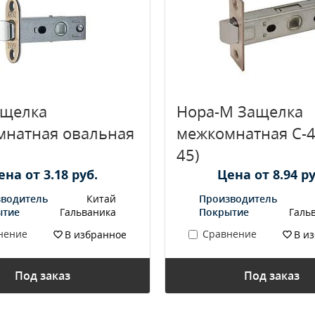
ащелка
Нора-М Защелка
мнатная овальная
межкомнатная С-4
45)
ена от 3.18 руб.
Цена от 8.94 ру
водитель
Китай
Производитель
ытие
Гальваника
Покрытие
Галь
нение
Сравнение
В избранное
В и
Под заказ
Под заказ