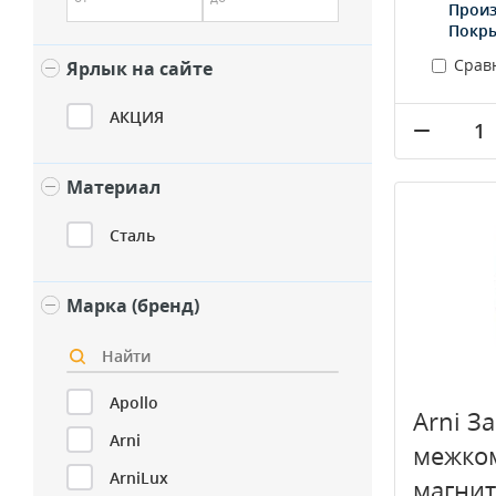
Произ
Покр
Срав
Ярлык на сайте
АКЦИЯ
Материал
Сталь
Марка (бренд)
Apollo
Arni З
Arni
межко
ArniLux
магни