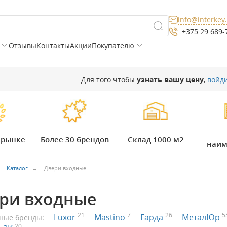
info@interkey
+375 29 689-
Отзывы
Контакты
Акции
Покупателю
Для того чтобы
узнать вашу цену
,
войд
а рынке
Более 30 брендов
Склад 1000 м2
наим
Каталог
Двери входные
ри входные
21
7
26
5
Luxor
Mastino
Гарда
МеталЮр
ные бренды:
20