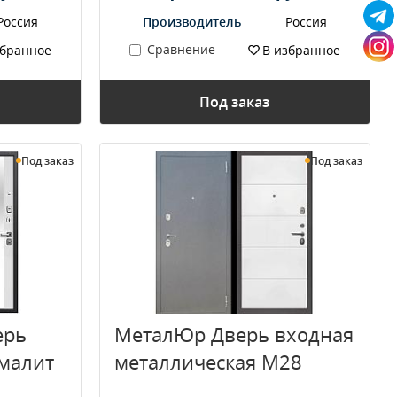
Россия
Производитель
Россия
Сравнение
збранное
В избранное
Под заказ
Под заказ
Под заказ
ерь
МеталЮр Дверь входная
Эмалит
металлическая M28