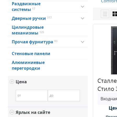
Comfor
Раздвижные
системы
17
Дверные ручки
317
Цилиндровые
механизмы
125
Прочая фурнитура
83
Стеновые панели
Алюминиевые
перегородки
Сталле
Цена
Стило 
от
до
Цен
Ярлык на сайте
Произ