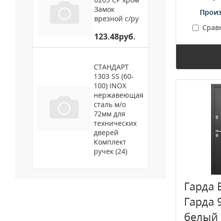
Замок
Произ
врезной с/ру
Срав
123.48руб.
СТАНДАРТ
1303 SS (60-
100) INOX
нержавеющая
сталь м/о
72мм для
технических
дверей
Комплект
ручек (24)
Гарда 
Гарда 
белый