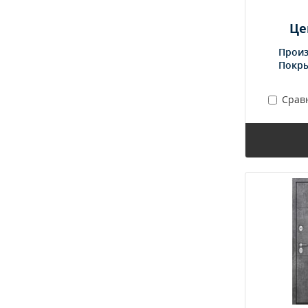
Це
Произ
Покр
Срав