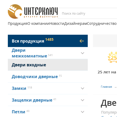
Продукция
О компании
Новости
Дизайнерам
Сотрудничество
1485
Вся продукция
Двери
межкомнатные
541
Двери входные
25 лет н
Доводчики дверные
15
Главная
Замки
118
Две
Защелки дверные
41
Петли
40
Популяр