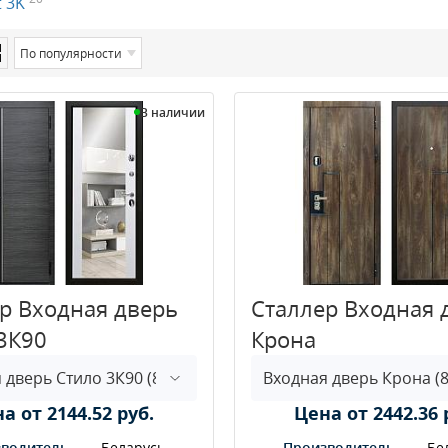
t 3K
По популярности
В наличии
р Входная дверь
Сталлер Входная 
3К90
Крона
а от 2144.52 руб.
Цена от 2442.36 
водитель
Беларусь
Производитель
Бе