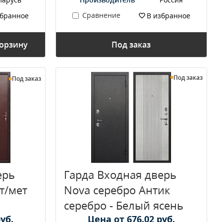
Сравнение
збранное
В избранное
корзину
Под заказ
Под заказ
Под заказ
ерь
Гарда Входная дверь
т/мет
Nova серебро Антик
серебро - Белый ясень
уб.
Цена от 676.02 руб.