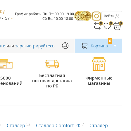
.by
График работы:
Пн-Пт: 09.00-19.00
Войти
77-57
Сб-Вс: 10.00-18.00
0
0
0
0
ите
или
зарегистрируйтесь
Корзина
Бесплатная
5000
Фирменные
оптовая доставка
енований
магазины
по РБ
5
52
7
Сталлер
Сталлер Comfort 2К
Сталлер