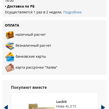
16.00
Беспроводные технологии Bluetooth 5.0, NFC
• Доставка по РБ
Корпус замка: Металлический
Осуществляется 1 раз в 2 недели.
Подробнее
Физический ключ: Есть
Размеры, см 38х7,6х2,5 Питание 8 батареек АА
ОПЛАТА
Замки: Smart Door Lock N100 Глазок: Нет
Размеры: 860х2050 мм, 960х2050 мм. Квартирная
наличный расчет
безналичный расчет
банковские карты
карта рассрочки "Халва"
Покупают вместе
Lockit
P
Нова AL E15