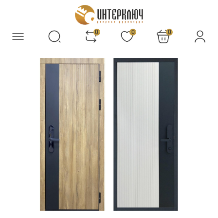
0
0
0