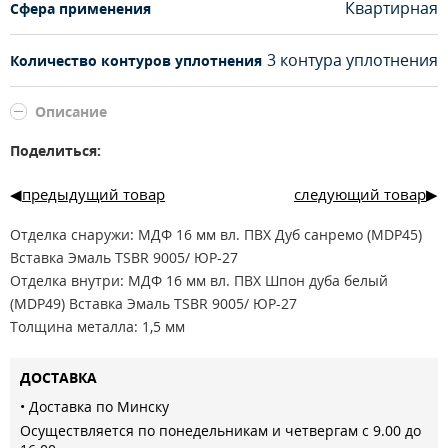
Квартирная
Сфера применения
3 контура уплотнения
Количество контуров уплотнения
Описание
Поделиться:
предыдущий товар
следующий товар
Отделка снаружи: МДФ 16 мм вл. ПВХ Дуб санремо (MDP45)
Вставка Эмаль TSBR 9005/ ЮР-27
Отделка внутри: МДФ 16 мм вл. ПВХ Шпон дуба белый
(MDP49) Вставка Эмаль TSBR 9005/ ЮР-27
Толщина металла: 1,5 мм
Цвет покрытия коробки: муар чёрный
Утеплитель: минеральная вата KNAUF
ДОСТАВКА
Уплотнитель: 3 контура (полотно 2 контура профиль Е,
• Доставка по Минску
коробка 1 контур Шлегель)
Осуществляется по понедельникам и четвергам с 9.00 до
Опции: беззазорная Наличник: прямой