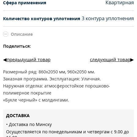
Квартирная
Сфера применения
3 контура уплотнения
Количество контуров уплотнения
Описание
Поделиться:
предыдущий товар
следующий товар
Размерный ряд: 860x2050 мм, 960x2050 мм.
Заказная программа. Эксплуатация: Уличная.
Наружная отделка: атмосферостойкое порошково-
полимерное покрытие
«Букле черный» с молдингами.
Внутренняя отделка: МДФ-панель 16 мм, цвет «Эмалит
белый», «Велюр
ДОСТАВКА
софт грей».
• Доставка по Минску
Толщина металла (полотно/коробка): 1,2 мм/1,4 мм
Осуществляется по понедельникам и четвергам с 9.00 до
Глубина короба: 128 мм.