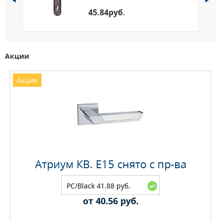
Противосъемные ригели: 3 шт.
45.84руб.
Акции
Акция
Атриум КВ. E15 снято с пр-ва
PC/Black 41.88 руб.
от 40.56 руб.
Максимальное количество на складе