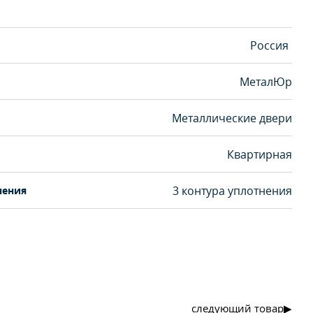
Россия
МеталЮр
Металлические двери
Квартирная
3 контура уплотнения
нения
следующий товар