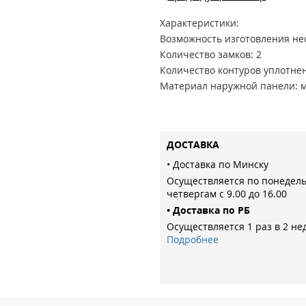
Характеристики:
Возможность изготовления не
Количество замков: 2
Количество контуров уплотнен
Материал наружной панели: 
Нестандарт: нет
Вариант открывания: Наружн
Глазок: есть
ДОСТАВКА
Цилиндр: 70/30 шток
Ночной страж: есть
• Доставка по Минску
Верхний замок: Galeon 817 су
Осуществляется по понедел
четвергам с 9.00 до 16.00
Нижний замок: Galeon 816 ци
• Доставка по РБ
Материал внутренней панели
Осуществляется 1 раз в 2 не
Дизайн наружной панели: ФЛ
Подробнее
Молдинг: черный
Наполнение: пенополистирол
Сегмент: Стандарт
Толщина двери: 105
Толщина наружной панели: 1