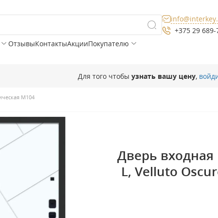
info@interkey
+375 29 689-
Отзывы
Контакты
Акции
Покупателю
Для того чтобы
узнать вашу цену
,
войд
ическая М104
Дверь входная 
L, Velluto Oscu