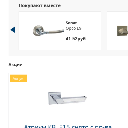
Покупают вместе
Senat
Орсо E9
б.
41.52руб.
Акции
Акция
Атриум КВ. E15 снято с пр-ва