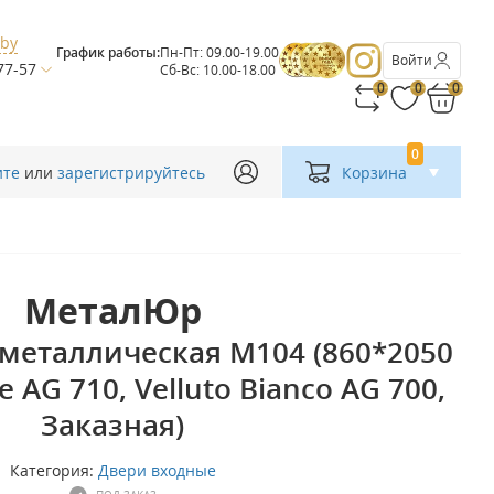
.by
График работы:
Пн-Пт: 09.00-19.00
Войти
77-57
Сб-Вс: 10.00-18.00
0
0
0
0
ите
или
зарегистрируйтесь
Корзина
МеталЮр
металлическая М104 (860*2050
re AG 710, Velluto Bianco AG 700,
Заказная)
Категория:
Двери входные