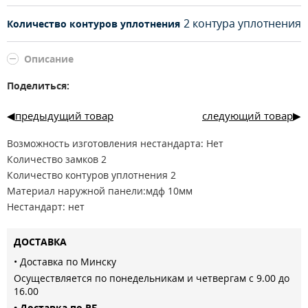
2 контура уплотнения
Количество контуров уплотнения
Описание
Поделиться:
предыдущий товар
следующий товар
Возможность изготовления нестандарта: Нет
Количество замков 2
Количество контуров уплотнения 2
Материал наружной панели:мдф 10мм
Нестандарт: нет
Глазок: есть
Цилиндр: 70/30 шток
ДОСТАВКА
Ночной страж: есть
• Доставка по Минску
Верхний замок: Galeon 817 сувальдный
Осуществляется по понедельникам и четвергам с 9.00 до
Нижний замок: Galeon 816 цилиндровый
16.00
Материал внутренней панели: мдф 6мм
• Доставка по РБ