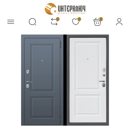
0
0
0