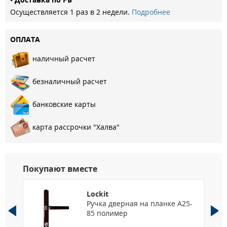
Дизайн наружной панели:ФЛ-20
Осуществляется 1 раз в 2 недели.
Подробнее
Наполнение: пенополистирол
Толщина двери: 80
ОПЛАТА
Толщина наружной панели: 10
Ценовой сегмент
наличный расчет
Петли: 2 шт
Ручка: FZ21-241 мат. хром 170мм
безналичный расчет
Применение: Квартирная
Толщина внутренней панели: 6
банковские карты
Толщина металла (по полотну): 1,0
Ширина наличника: 80 мм
карта рассрочки "Халва"
Размеры 860*2050, 960*2050
Покупают вместе
Lockit
Ручка дверная на планке A25-
85 полимер