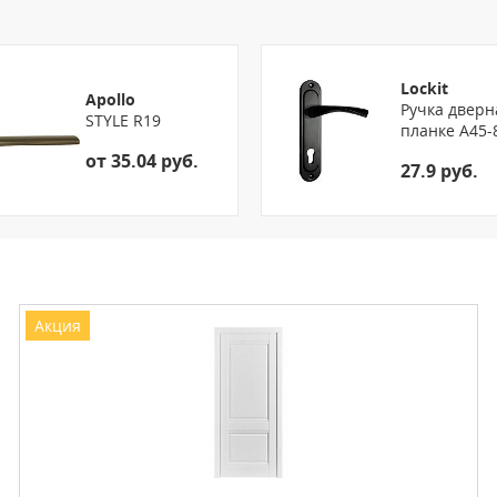
Петли: 3 шт
Ручка: 93 кв. 150 мм
Цвет внешний: Букле графит
Lockit
Apollo
Применение: Уличная
Ручка дверн
STYLE R19
Толщина внутренней панели: 
планке A45-
Толщина металла (по полотну):
от 35.04 руб.
27.9 руб.
Ширина наличника: 80 мм
Размеры 860*2050, 960*2050
Акция