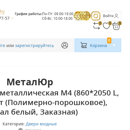
.by
График работы:
Пн-Пт: 09.00-19.00
Войти
77-57
Сб-Вс: 10.00-18.00
0
0
0
0
ите
или
зарегистрируйтесь
Корзина
МеталЮр
металлическая М4 (860*2050 L,
т (Полимерно-порошковое),
ал белый, Заказная)
Категория:
Двери входные