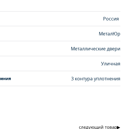
Россия
МеталЮр
Металлические двери
Уличная
3 контура уплотнения
нения
следующий товар