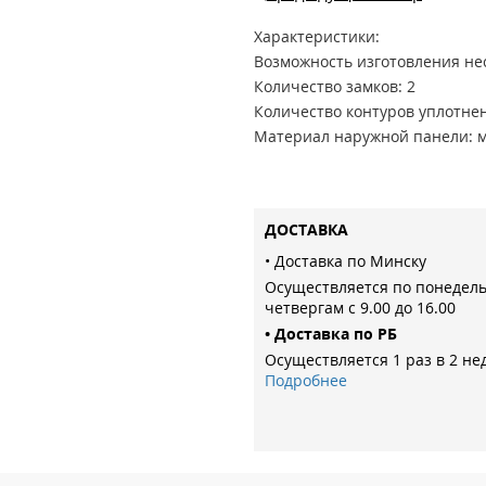
Характеристики:
Возможность изготовления не
Количество замков: 2
Количество контуров уплотнен
Материал наружной панели: 
Вариант открывания: Наружн
Глазок: есть
Цилиндр: 45/55 Ключ/вертушо
ДОСТАВКА
Ночной страж: есть
Верхний замок: Galeon 817 су
• Доставка по Минску
Нижний замок: Galeon 816 ци
Осуществляется по понедел
четвергам с 9.00 до 16.00
Материал внутренней панели
• Доставка по РБ
Дизайн наружной панели: ФЛ
Осуществляется 1 раз в 2 не
Наполнение: пенополистирол
Подробнее
Сегмент: Стандарт
Толщина двери: 92
Толщина наружной панели: 1
Ценовой сегмент: Эконом
Створчатость: одностворчата