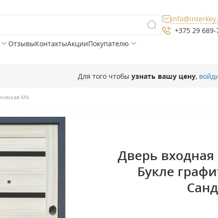
info@interkey
+375 29 689-
Отзывы
Контакты
Акции
Покупателю
Для того чтобы
узнать вашу цену
,
войд
ическая М4
Дверь входная 
Букле графи
Санд