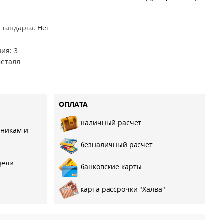
стандарта: Нет
ия: 3
металл
ое
к
ОПЛАТА
вальдный
наличный расчет
линдровый
ьникам и
: мдф 16мм
безналичный расчет
дели.
банковские карты
карта рассрочки "Халва"
0
я