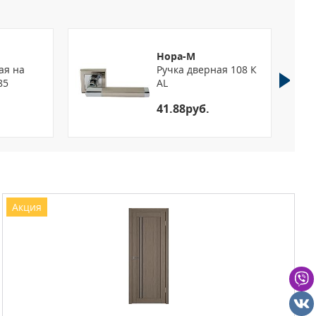
Нора-М
ая на
Ручка дверная 108 К
16
85
AL
 1,0
41.88руб.
Акция