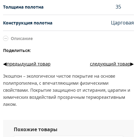
35
Толщина полотна
Царговая
Конструкция полотна
Описание
Поделиться:
предыдущий товар
следующий товар
Экошпон – экологически чистое покрытие на основе
полипропилена, с впечатляющими физическими
свойствами. Покрытие защищено от истирания, царапин и
химических воздействий прозрачным термореактивным
лаком.
Размерный ряд: 600, 700, 800, 900 х 2000 мм.
Нестандартные размеры:
По ширине: от 400 мм до 1000 мм, шаг 50 мм.
Похожие товары
Исключение: размеры 400, 450, 500 возможны только с