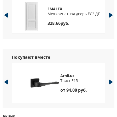
багетом В5.
По высоте: от 1900 мм до 2400 мм, шаг 50 мм.
EMALEX
ДГ
Межкомнатная дверь EC2 ДГ
328.66руб.
Покупают вместе
ArniLux
Твист E15
от 94.08 руб.
Акции