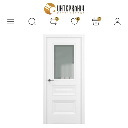
0
0
0