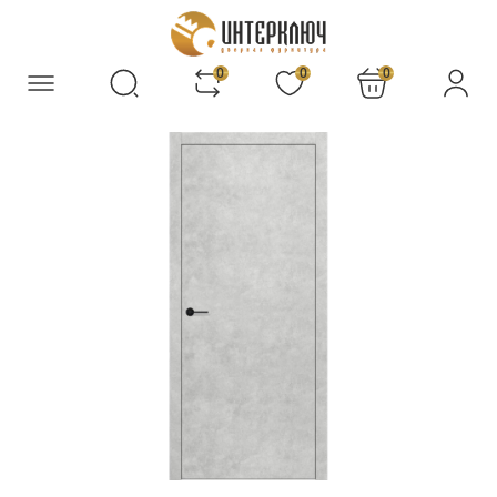
0
0
0