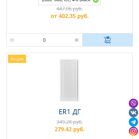
Edge, Складская
447.06 руб.
от 402.35 руб.
Максимальное количество на складе
Акция
ER1 ДГ
349.28 руб.
279.42 руб.