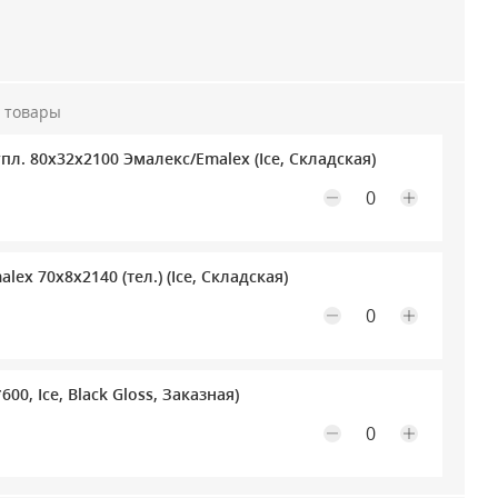
 товары
Максимальное количество на складе
упл. 80х32х2100 Эмалекс/Emalex (Ice, Складская)
Максимальное количество на складе
ex 70х8х2140 (тел.) (Ice, Складская)
Максимальное количество на складе
600, Ice, Black Gloss, Заказная)