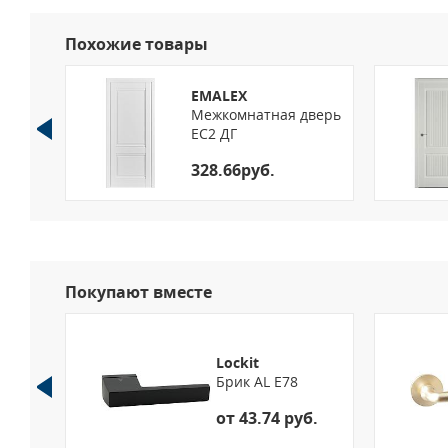
Похожие товары
EMALEX
верь
Межкомнатная дверь
EC2 ДГ
328.66руб.
Покупают вместе
Lockit
E9
Брик AL Е78
б.
от 43.74 руб.