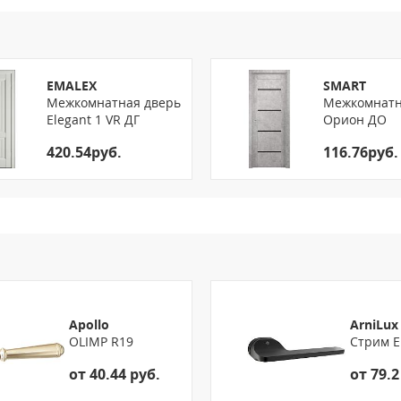
EMALEX
SMART
Межкомнатная дверь
Межкомнатн
Elegant 1 VR ДГ
Орион ДО
420.54руб.
116.76руб.
Apollo
ArniLux
OLIMP R19
Стрим E
от 40.44 руб.
от 79.2