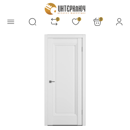
0
0
0