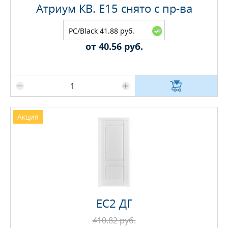
Атриум КВ. E15 снято с пр-ва
PC/Black 41.88 руб.
от 40.56 руб.
Максимальное количество на складе
Акция
EC2 ДГ
410.82 руб.