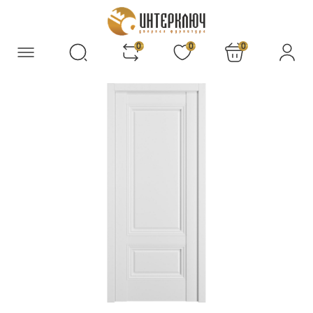
0
0
0