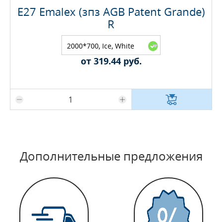
E27 Emalex (зпз AGB Patent Grande)
R
2000*700, Ice, White
Cloud 319.44 руб.
от 319.44 руб.
Максимальное количество на складе
Дополнительные предложения