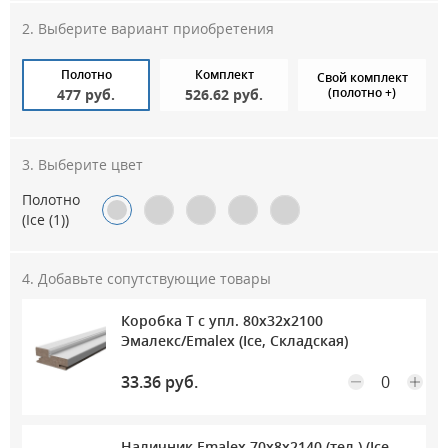
Выберите вариант приобретения
Полотно
Комплект
Свой комплект
(полотно +)
477 руб.
526.62 руб.
Выберите цвет
Полотно
(Ice (1))
Добавьте сопутствующие товары
Коробка Т с упл. 80х32х2100
Максимальное количество на складе
Эмалекс/Emalex (Ice, Складская)
33.36 руб.
Наличник Emalex 70х8х2140 (тел.) (Ice,
Максимальное количество на складе