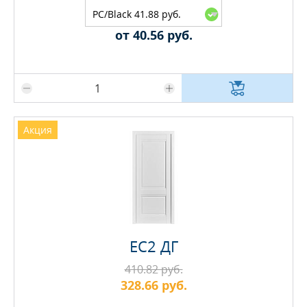
PC/Black 41.88 руб.
от 40.56 руб.
Максимальное количество на складе
Акция
EC2 ДГ
410.82 руб.
328.66 руб.