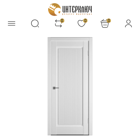
0
0
0