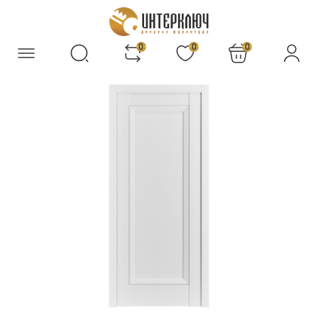
0
0
0