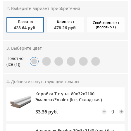
Выберите вариант приобретения
Полотно
Комплект
Свой комплект
(полотно +)
428.64 руб.
478.26 руб.
Выберите цвет
Полотно
(Ice (1))
Добавьте сопутствующие товары
Коробка Т с упл. 80х32х2100
Максимальное количество на складе
Эмалекс/Emalex (Ice, Складская)
33.36 руб.
Наличник Emalex 70х8х2140 (тел.) (Ice,
Максимальное количество на складе