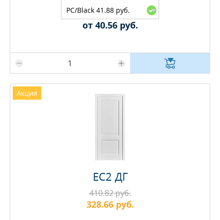
PC/Black 41.88 руб.
от 40.56 руб.
Максимальное количество на складе
Акция
EC2 ДГ
410.82 руб.
328.66 руб.