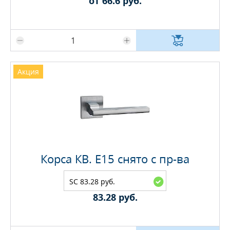
от 66.6 руб.
Максимальное количество на складе
Акция
Корса КВ. E15 снято с пр-ва
SC 83.28 руб.
83.28 руб.
Максимальное количество на складе