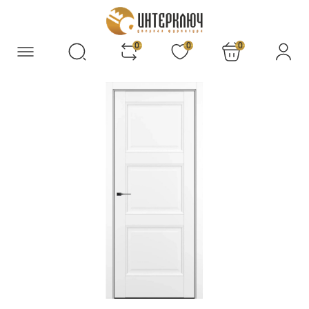
0
0
0