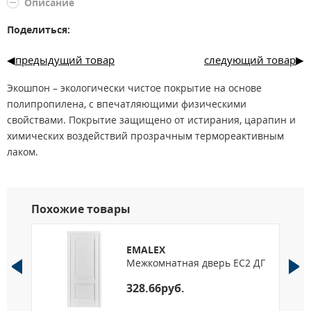
Описание
Поделиться:
предыдущий товар
следующий товар
Экошпон – экологически чистое покрытие на основе
полипропилена, с впечатляющими физическими
свойствами. Покрытие защищено от истирания, царапин и
химических воздействий прозрачным термореактивным
лаком.
Размерный ряд: 600, 700, 800, 900 х 2000 мм.
Нестандартные размеры:
По ширине: от 400 мм до 1000 мм, шаг 50 мм.
Похожие товары
Исключение: размеры 400, 450, 500 возможны только с
багетом В5.
По высоте: от 1900 мм до 2400 мм, шаг 50 мм.
EMALEX
Межкомнатная дверь EC2 ДГ
328.66руб.