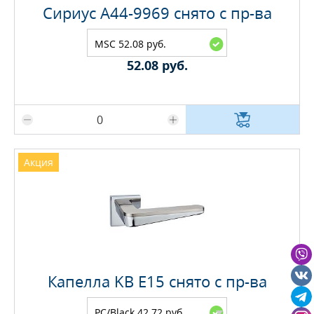
Сириус A44-9969 снято с пр-ва
MSC 52.08 руб.
52.08 руб.
Максимальное количество на складе
Акция
Капелла KB E15 снято с пр-ва
PC/Black 42.72 руб.