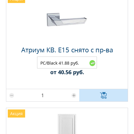
Атриум КВ. E15 снято с пр-ва
PC/Black 41.88 руб.
от 40.56 руб.
Максимальное количество на складе
Акция