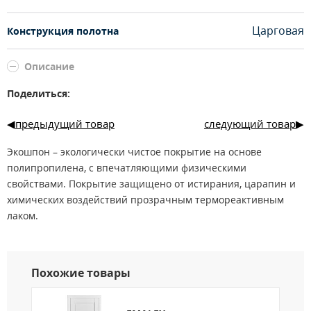
Царговая
Конструкция полотна
Описание
Поделиться:
предыдущий товар
следующий товар
Экошпон – экологически чистое покрытие на основе
полипропилена, с впечатляющими физическими
свойствами. Покрытие защищено от истирания, царапин и
химических воздействий прозрачным термореактивным
лаком.
Размерный ряд: 600, 700, 800, 900 х 2000 мм.
Нестандартные размеры:
По ширине: от 400 мм до 1000 мм, шаг 50 мм.
Похожие товары
Исключение: размеры 400, 450, 500 возможны только с
багетом В5.