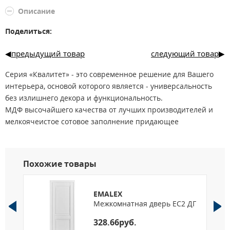
Описание
Поделиться:
предыдущий товар
следующий товар
Серия «Квалитет» - это современное решение для Вашего
интерьера, основой которого является - универсальность
без излишнего декора и функциональность.
МДФ высочайшего качества от лучших производителей и
мелкоячеистое сотовое заполнение придающее
дополнительную жесткость конструкции и высокие
показатели шумоизоляции.
Несколько вариантов погонажных изделий: скрытый короб
Похожие товары
Invisible, компланарный и телескопический погонаж -
удовлетворят все самые изысканные дизайнерские
замыслы.
EMALEX
Межкомнатная дверь EC2 ДГ
Изготовление дверей в нестандартных размерах, решение
для «индивидуальных» проемов.
328.66руб.