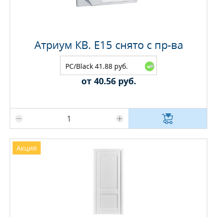
Атриум КВ. E15 снято с пр-ва
PC/Black 41.88 руб.
от 40.56 руб.
Максимальное количество на складе
Акция