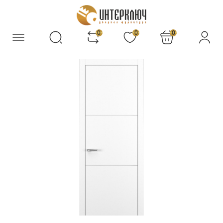
0
0
0