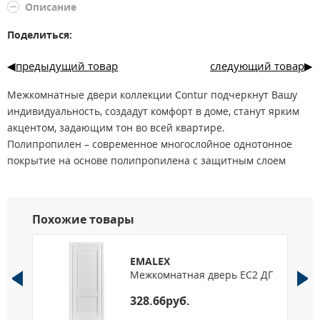
Описание
Поделиться:
предыдущий товар
следующий товар
Межкомнатные двери коллекции Contur подчеркнут Вашу
индивидуальность, создадут комфорт в доме, станут ярким
акцентом, задающим тон во всей квартире.
Полипропилен – современное многослойное однотонное
покрытие на основе полипропилена с защитным слоем
лака.
Полипропилен с древесной текстурой - современный
искусственный материал, представляющий собой
Похожие товары
многослойное покрытие, максимально точно имитирующее
натуральное дерево - тонированный шпон.
Цена на сайте представлена за дверное полотно
EMALEX
Межкомнатная дверь EC2 ДГ
стандартных размеров 600*2000, 700*2000, 800*2000.
Стоимость комплекта, а так же возможность изготовления
328.66руб.
нестандартных размеров уточняйте у менеджера.