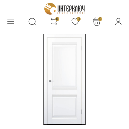
0
0
0