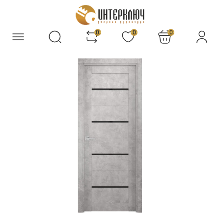
0
0
0