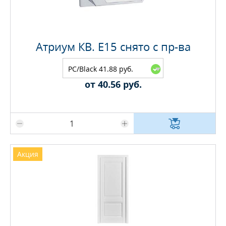
Атриум КВ. E15 снято с пр-ва
PC/Black 41.88 руб.
от 40.56 руб.
Максимальное количество на складе
Акция