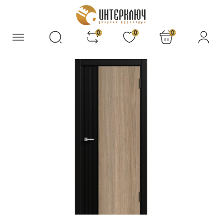
0
0
0