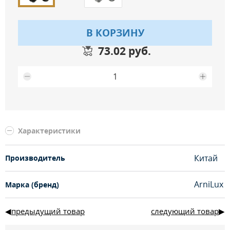
В КОРЗИНУ
73.02 руб.
Максимальное количество на складе
Характеристики
Китай
Производитель
ArniLux
Марка (бренд)
предыдущий товар
следующий товар