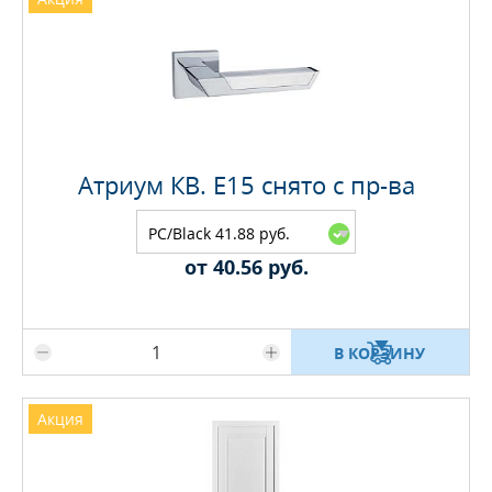
Атриум КВ. E15 снято с пр-ва
PC/Black 41.88 руб.
от 40.56 руб.
Максимальное количество на складе
В КОРЗИНУ
Акция