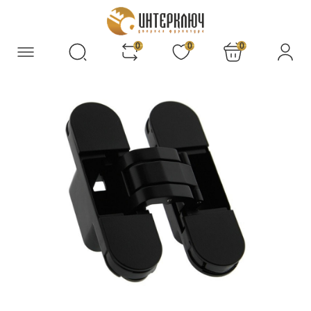
0
0
0