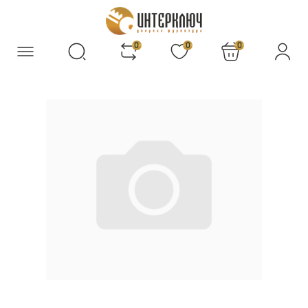
0
0
0