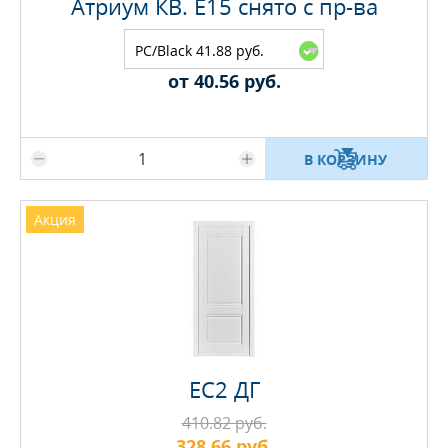
Атриум КВ. E15 снято с пр-ва
PC/Black 41.88 руб.
от 40.56 руб.
Максимальное количество на складе
В КОРЗИНУ
Акция
EC2 ДГ
410.82 руб.
328.66 руб.