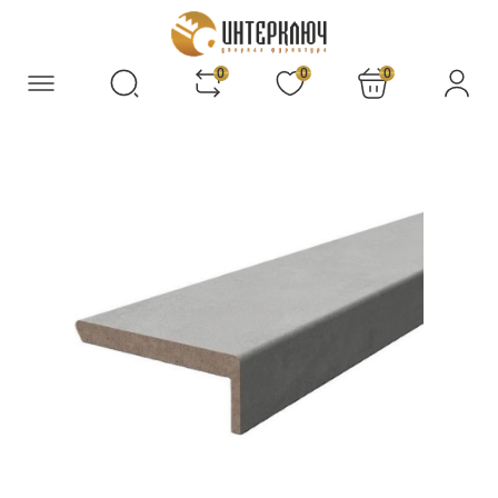
0
0
0