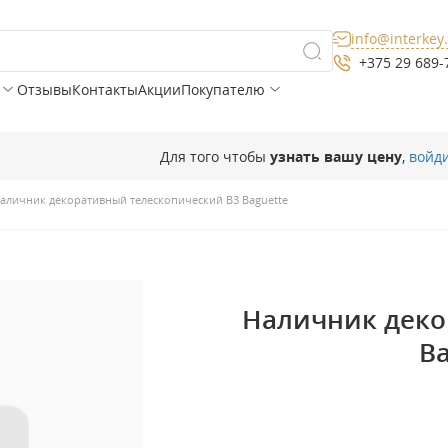
info@interkey
+375 29 689-
Отзывы
Контакты
Акции
Покупателю
Для того чтобы
узнать вашу цену
,
войд
аличник декоративный телескопический В3 Baguette
Наличник деко
Ba