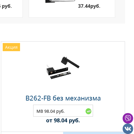
6 руб.
37.44руб.
Акция
B262-FB без механизма
MB 98.04 руб.
от 98.04 руб.
Максимальное количество на складе