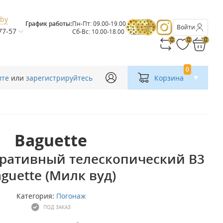
.by
График работы:
Пн-Пт: 09.00-19.00
Войти
77-57
Сб-Вс: 10.00-18.00
0
0
0
0
ите
или
зарегистрируйтесь
Корзина
Baguette
ративный телескопический В3
guette (Милк вуд)
Категория:
Погонаж
ПОД ЗАКАЗ