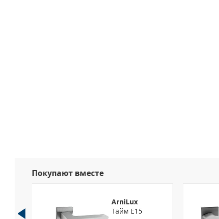
Покупают вместе
ArniLux
юч
Тайм E15