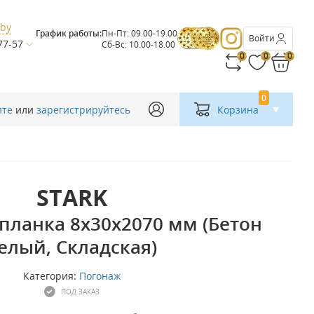
.by
График работы:
Пн-Пт: 09.00-19.00
Войти
77-57
Сб-Вс: 10.00-18.00
0
0
0
0
ите
или
зарегистрируйтесь
Корзина
STARK
планка 8х30х2070 мм (Бетон
елый, Складская)
Категория:
Погонаж
ПОД ЗАКАЗ