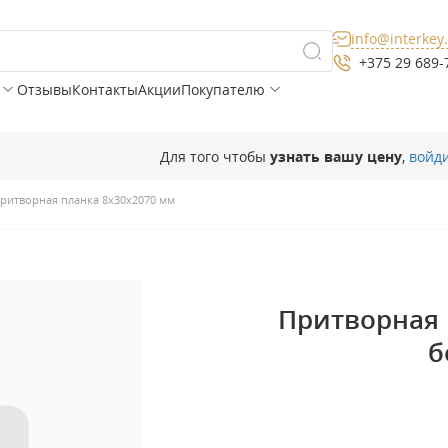
info@interkey
+375 29 689-
Отзывы
Контакты
Акции
Покупателю
Для того чтобы
узнать вашу цену
,
войд
ритворная планка 8х30х2070 мм
Притворная 
б