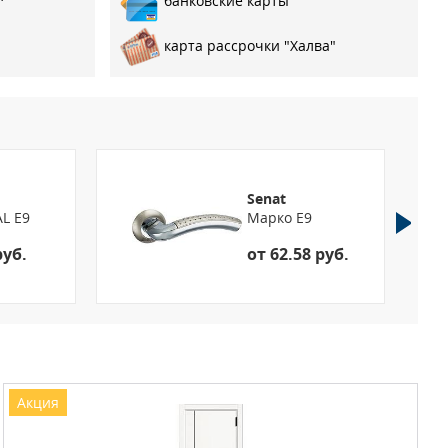
банковские карты
карта рассрочки "Халва"
Senat
AL E9
Марко E9
руб.
от 62.58 руб.
Акция