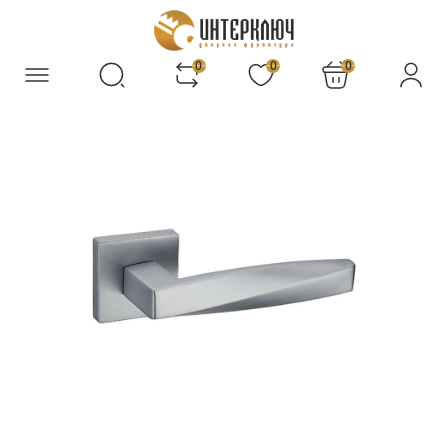
0
0
0