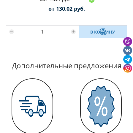
от 130.02 руб.
Максимальное количество на складе
В КОРЗИНУ
Дополнительные предложения