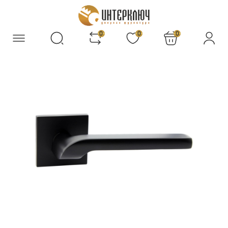
0
0
0