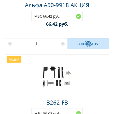
Альфа A50-9918 АКЦИЯ
MSC 66.42 руб.
66.42 руб.
Максимальное количество на складе
В КОРЗИНУ
Акция
B262-FB
MB 130.02 руб.