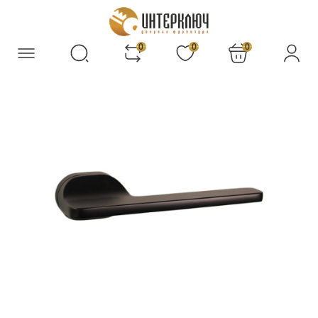
0
0
0