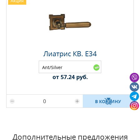
Акция
Лиатрис КВ. E34
Ant/Silver
от 57.24 руб.
Максимальное количество на складе
В КОРЗИНУ
Дополнительные предложения