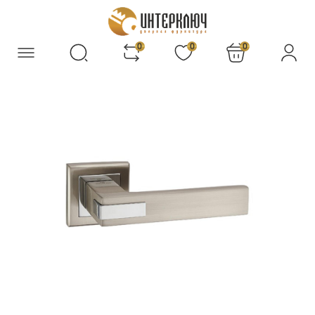
0
0
0