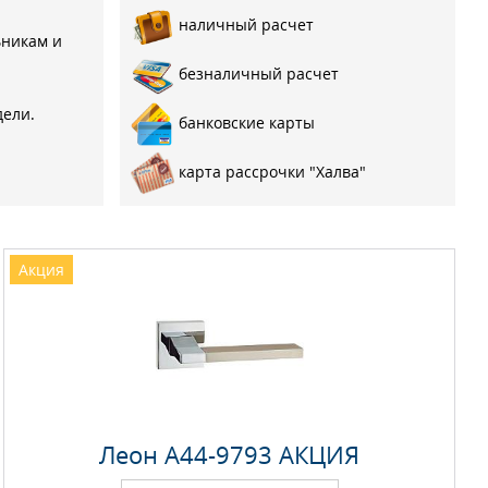
наличный расчет
ьникам и
безналичный расчет
дели.
банковские карты
карта рассрочки "Халва"
Акция
Леон A44-9793 АКЦИЯ