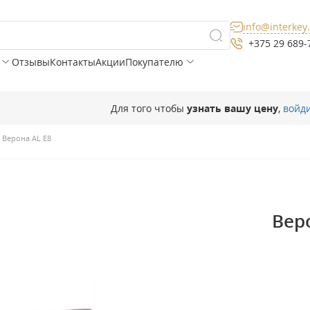
info@interkey
+375 29 689-
Отзывы
Контакты
Акции
Покупателю
Для того чтобы
узнать вашу цену
,
войд
Верона AL Е8
Вер