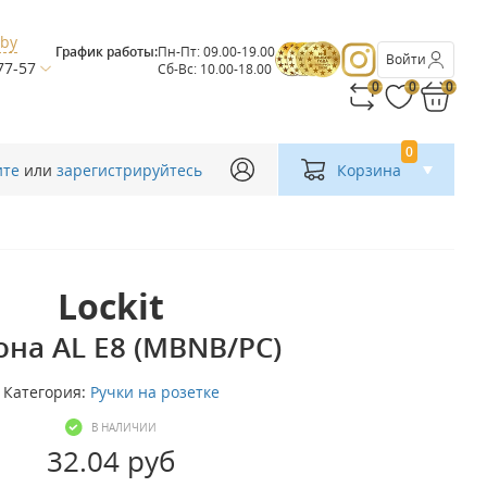
.by
График работы:
Пн-Пт: 09.00-19.00
Войти
77-57
Сб-Вс: 10.00-18.00
0
0
0
0
ите
или
зарегистрируйтесь
Корзина
Lockit
она AL Е8 (MBNB/PC)
Категория:
Ручки на розетке
В НАЛИЧИИ
32.04 руб