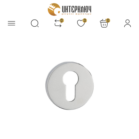
0
0
0