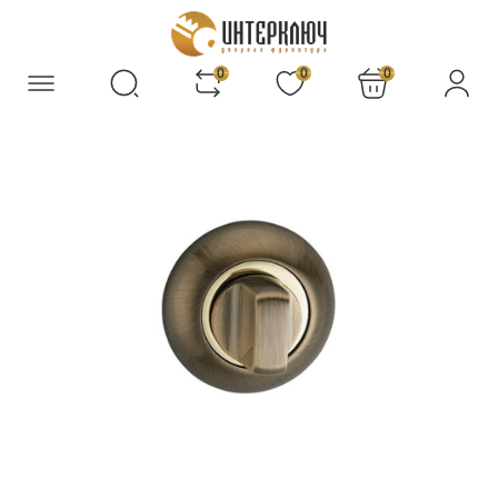
0
0
0