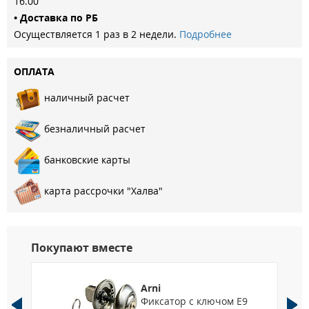
16.00
Наполнение: пенополистирол
• Доставка по РБ
Толщина двери: 70
Осуществляется 1 раз в 2 недели.
Подробнее
Петли: 2 шт
Ручка: 93 кв. 150 мм
ОПЛАТА
Цвет вставки снаружи: Хром
Цвет вставки внутри: Белое стекло
наличный расчет
Применение: Уличная
Толщина внутренней панели: 16
безналичный расчет
Толщина металла (по полотну): 1,0
Ширина наличника: 80 мм
банковские карты
Размеры 860*2050, 960*2050
карта рассрочки "Халва"
Покупают вместе
Arni
Фиксатор с ключом Е9