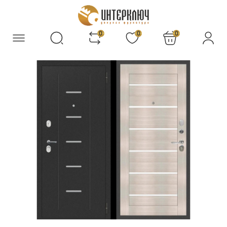
0
0
0