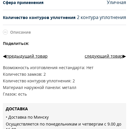
Уличная
Сфера применения
2 контура уплотнения
Количество контуров уплотнения
Описание
Поделиться:
предыдущий товар
следующий товар
Возможность изготовления нестандарта: Нет
Количество замков: 2
Количество контуров уплотнения: 2
Материал наружной панели: металл
Глазок: есть
Цилиндр: 45/45 Ключ/вертушок
Ночной страж: есть
ДОСТАВКА
Верхний замок: Galeon 817 сувальдный
• Доставка по Минску
Нижний замок: Galeon 816 цилиндровый
Осуществляется по понедельникам и четвергам с 9.00 до
Материал внутренней панели: мдф 16мм