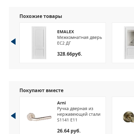
Похожие товары
EMALEX
верь
Межкомнатная дверь
EC2 ДГ
328.66руб.
Покупают вместе
Arni
Ручка дверная из
нержавеющей стали
34
S1141 E11
26.64 руб.