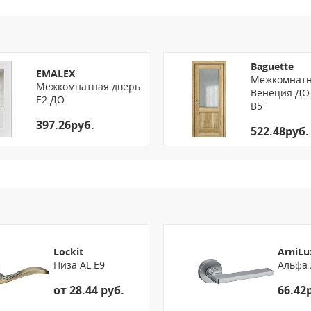
Baguette
EMALEX
Межкомнатн
Межкомнатная дверь
Венеция ДО 
E2 ДО
B5
397.26руб.
522.48руб.
Lockit
ArniLu
Пиза AL E9
Альфа 
от 28.44 руб.
66.42