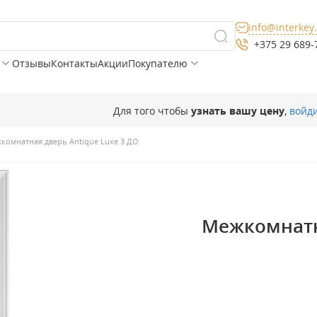
info@interkey
+375 29 689-
Отзывы
Контакты
Акции
Покупателю
Для того чтобы
узнать вашу цену
,
войд
комнатная дверь Antique Luxe 3 ДО
Межкомнатна