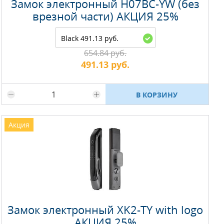
Замок электронный H07BC-YW (без
врезной части) АКЦИЯ 25%
Black 491.13 руб.
654.84 руб.
491.13 руб.
Максимальное количество на складе
В КОРЗИНУ
Акция
Замок электронный XK2-TY with logo
АКЦИЯ 25%