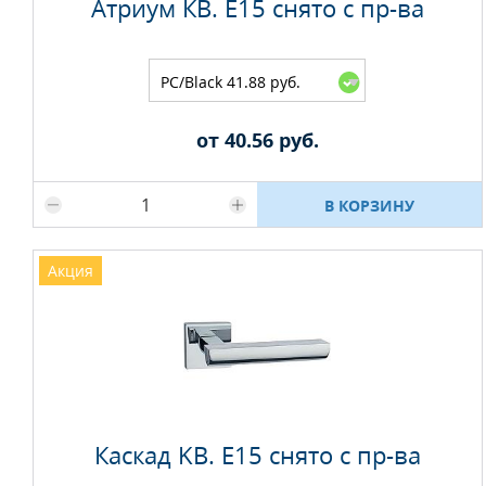
Атриум КВ. E15 снято с пр-ва
PC/Black 41.88 руб.
от 40.56 руб.
Максимальное количество на складе
В КОРЗИНУ
Акция
Каскад KB. E15 снято с пр-ва