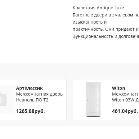
Коллекция Antique Luxe
Багетные двери в эмалевом по
изысканность и
практичность. Они придают и
функциональность и долговеч
*Конструктив выполненна осн
высококачественного сосновог
*Светостойкая эмаль с высок
*Тамбурат с особым, малым ра
*Доступные цвета эмали: Белы
Серебро, Графит.
АртКлассик
Witon
*Нестандартный размерный р
Межкомнатная дверь
Межкомнатн
Неаполь ПО Т2
Witon 03W Д
по ширине от 400 мм. до 900 м
по высоте от 1900 мм. до 2300 
1265.88руб.
461.04руб.