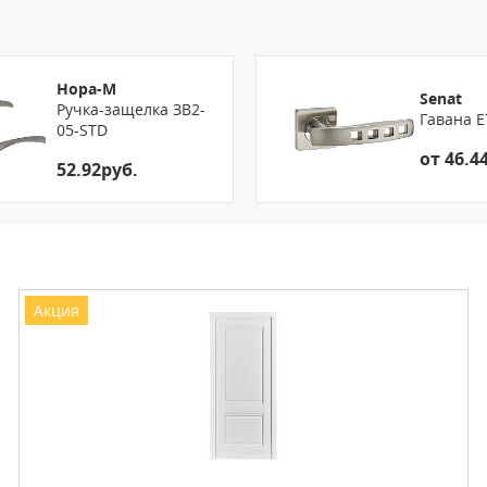
Нора-М
Senat
Ручка-защелка ЗВ2-
Гавана E
05-STD
от 46.4
52.92руб.
Акция