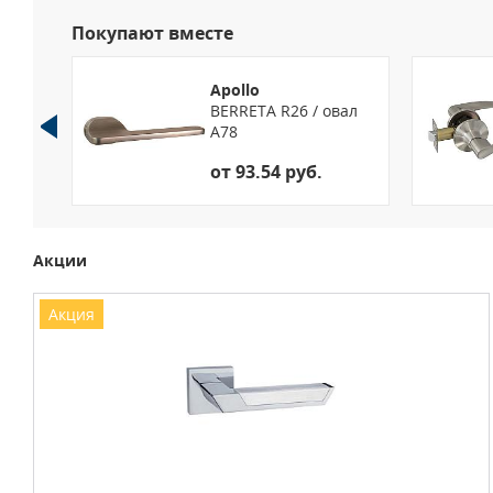
Покупают вместе
Apollo
линдр
BERRETA R26 / овал
11
А78
от 93.54 руб.
Акции
Акция