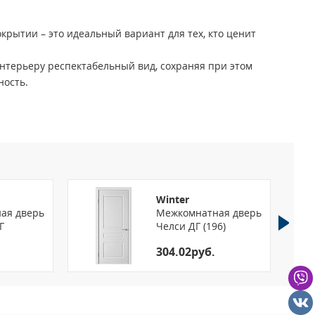
крытии – это идеальный вариант для тех, кто ценит
нтерьеру респектабельный вид, сохраняя при этом
ность.
ове композитного материала с применением
о бруса и MDF.
им укрывным эффектом.
змером сот, плита MDF 8 мм. и инженерный массив.
й, Слоновая кость, Магнолия, Мокко,Светло-серый,
Winter
яд:
ая дверь
Межкомнатная дверь
Г
Челси ДГ (196)
м. (шаг 100 мм.)
мм. (шаг 50 мм.)
304.02руб.